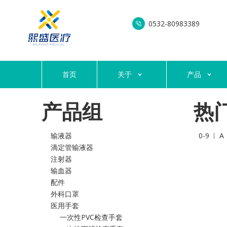
0532-80983389
首页
关于
产品
产品组
热
输液器
0-9
A
滴定管输液器
注射器
输血器
配件
外科口罩
医用手套
一次性PVC检查手套