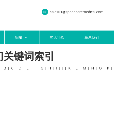
sales01@speedcaremedical.com
新闻
常见问题
联系我们
门关键词索引
B
C
D
E
F
G
H
I
J
K
L
M
N
O
P